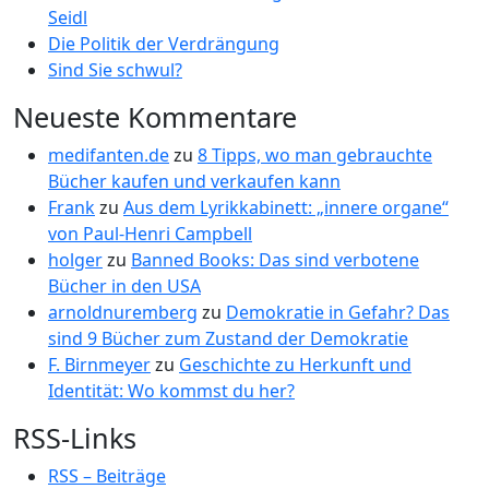
Seidl
Die Politik der Verdrängung
Sind Sie schwul?
Neueste Kommentare
medifanten.de
zu
8 Tipps, wo man gebrauchte
Bücher kaufen und verkaufen kann
Frank
zu
Aus dem Lyrikkabinett: „innere organe“
von Paul-Henri Campbell
holger
zu
Banned Books: Das sind verbotene
Bücher in den USA
arnoldnuremberg
zu
Demokratie in Gefahr? Das
sind 9 Bücher zum Zustand der Demokratie
F. Birnmeyer
zu
Geschichte zu Herkunft und
Identität: Wo kommst du her?
RSS-Links
RSS – Beiträge