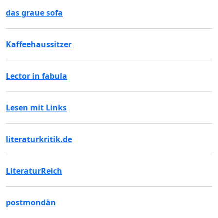
das graue sofa
Kaffeehaussitzer
Lector in fabula
Lesen mit Links
literaturkritik.de
LiteraturReich
postmondän