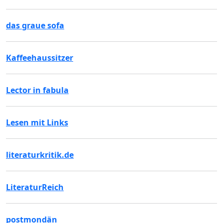
das graue sofa
Kaffeehaussitzer
Lector in fabula
Lesen mit Links
literaturkritik.de
LiteraturReich
postmondän