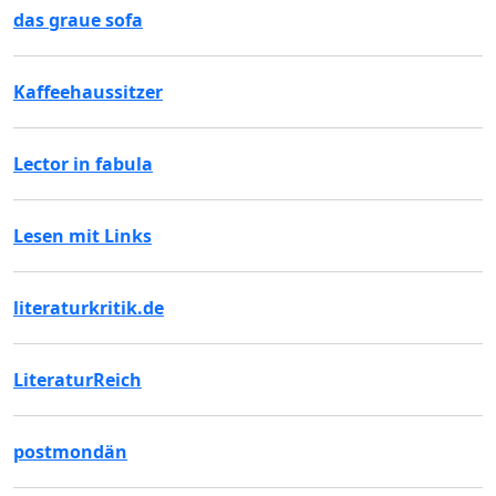
das graue sofa
Kaffeehaussitzer
Lector in fabula
Lesen mit Links
literaturkritik.de
LiteraturReich
postmondän