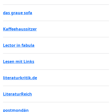
das graue sofa
Kaffeehaussitzer
Lector in fabula
Lesen mit Links
literaturkritik.de
LiteraturReich
postmondän