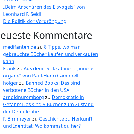
„Beim Anschüren des Eisvogels“ von
Leonhard F. Seidl
Die Politik der Verdrängung
eueste Kommentare
medifanten.de
zu
8 Tipps, wo man
gebrauchte Bücher kaufen und verkaufen
kann
Frank
zu
Aus dem Lyrikkabinett: „innere
organe“ von Paul-Henri Campbell
holger
zu
Banned Books: Das sind
verbotene Bücher in den USA
arnoldnuremberg
zu
Demokratie in
Gefahr? Das sind 9 Bücher zum Zustand
der Demokratie
F. Birnmeyer
zu
Geschichte zu Herkunft
und Identität: Wo kommst du her?