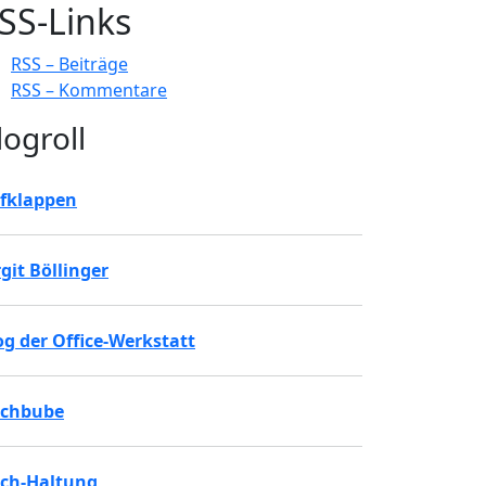
SS-Links
RSS – Beiträge
RSS – Kommentare
logroll
fklappen
rgit Böllinger
og der Office-Werkstatt
chbube
ch-Haltung