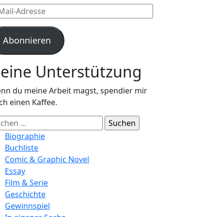
l-
resse
Abonnieren
eine Unterstützung
nn du meine Arbeit magst, spendier mir
ch einen Kaffee.
chen
ch:
Biographie
Buchliste
Comic & Graphic Novel
Essay
Film & Serie
Geschichte
Gewinnspiel