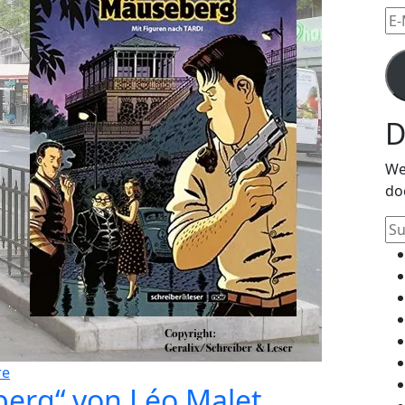
E-
Mai
Ad
D
We
do
Su
na
re
erg“ von Léo Malet,