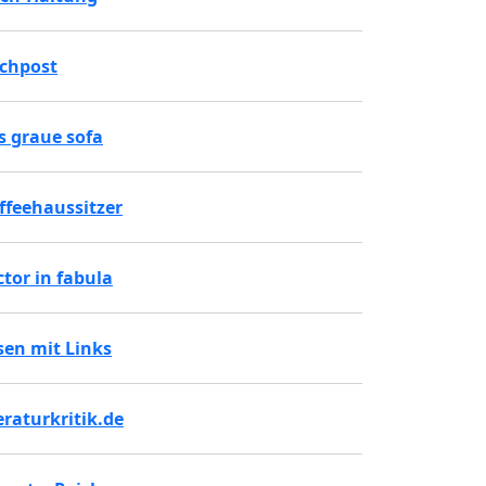
chpost
s graue sofa
ffeehaussitzer
ctor in fabula
sen mit Links
teraturkritik.de