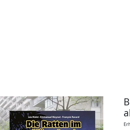
B
a
Er