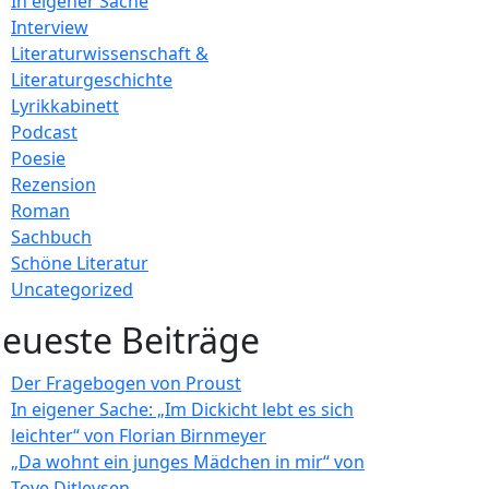
In eigener Sache
Interview
Literaturwissenschaft &
Literaturgeschichte
Lyrikkabinett
Podcast
Poesie
Rezension
Roman
Sachbuch
Schöne Literatur
Uncategorized
eueste Beiträge
Der Fragebogen von Proust
In eigener Sache: „Im Dickicht lebt es sich
leichter“ von Florian Birnmeyer
„Da wohnt ein junges Mädchen in mir“ von
Tove Ditlevsen