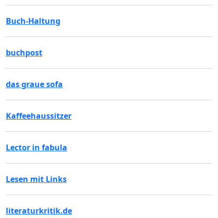
Buch-Haltung
buchpost
das graue sofa
Kaffeehaussitzer
Lector in fabula
Lesen mit Links
literaturkritik.de