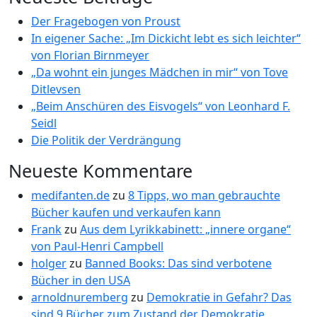
Der Fragebogen von Proust
In eigener Sache: „Im Dickicht lebt es sich leichter“
von Florian Birnmeyer
„Da wohnt ein junges Mädchen in mir“ von Tove
Ditlevsen
„Beim Anschüren des Eisvogels“ von Leonhard F.
Seidl
Die Politik der Verdrängung
Neueste Kommentare
medifanten.de
zu
8 Tipps, wo man gebrauchte
Bücher kaufen und verkaufen kann
Frank
zu
Aus dem Lyrikkabinett: „innere organe“
von Paul-Henri Campbell
holger
zu
Banned Books: Das sind verbotene
Bücher in den USA
arnoldnuremberg
zu
Demokratie in Gefahr? Das
sind 9 Bücher zum Zustand der Demokratie