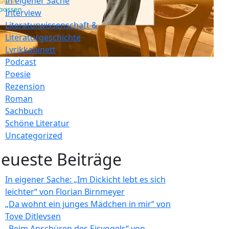
In eigener Sache
Interview
Literaturwissenschaft &
Literaturgeschichte
Lyrikkabinett
Podcast
Poesie
Rezension
Roman
Sachbuch
Schöne Literatur
Uncategorized
eueste Beiträge
In eigener Sache: „Im Dickicht lebt es sich
leichter“ von Florian Birnmeyer
„Da wohnt ein junges Mädchen in mir“ von
Tove Ditlevsen
„Beim Anschüren des Eisvogels“ von