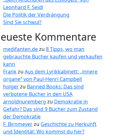
Leonhard F. Seidl
Die Politik der Verdrängung
Sind Sie schwul?
eueste Kommentare
medifanten.de
zu
8 Tipps, wo man
gebrauchte Bücher kaufen und verkaufen
kann
Frank
zu
Aus dem Lyrikkabinett: „innere
organe“ von Paul-Henri Campbell
holger
zu
Banned Books: Das sind
verbotene Bücher in den USA
arnoldnuremberg
zu
Demokratie in
Gefahr? Das sind 9 Bücher zum Zustand
der Demokratie
F. Birnmeyer
zu
Geschichte zu Herkunft
und Identität: Wo kommst du her?