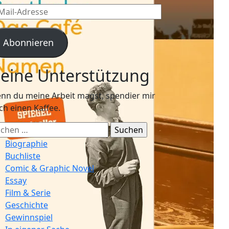
l-
resse
Abonnieren
eine Unterstützung
nn du meine Arbeit magst, spendier mir
ch einen Kaffee.
chen
ch:
Biographie
Buchliste
Comic & Graphic Novel
Essay
Film & Serie
Geschichte
Gewinnspiel