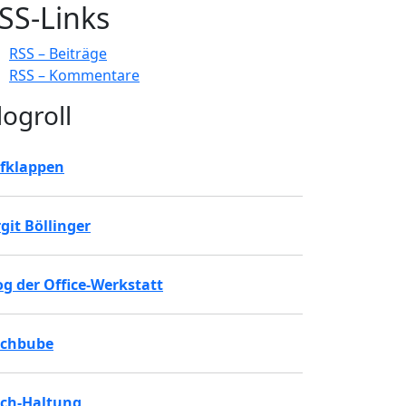
SS-Links
RSS – Beiträge
RSS – Kommentare
logroll
fklappen
rgit Böllinger
og der Office-Werkstatt
chbube
ch-Haltung