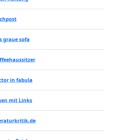
chpost
s graue sofa
ffeehaussitzer
ctor in fabula
sen mit Links
teraturkritik.de