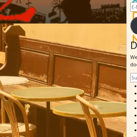
E-
Mai
Ad
D
We
do
Su
na