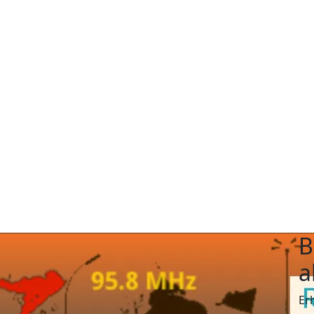
B
a
Er