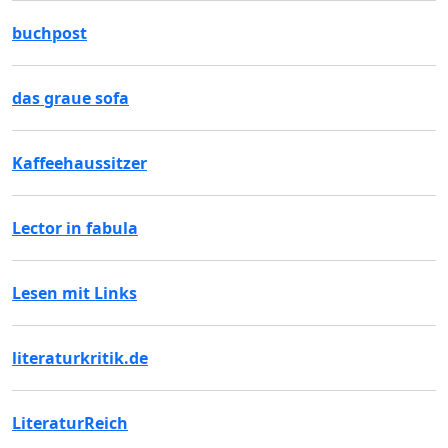
buchpost
das graue sofa
Kaffeehaussitzer
Lector in fabula
Lesen mit Links
literaturkritik.de
LiteraturReich