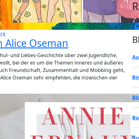
R
re
B
n Alice Oseman
chul- und Liebes-Geschichte über zwei Jugendliche,
Au
 wollt, bei der es um die Themen inneres und äußeres
 auch Freundschaft, Zusammenhalt und Mobbing geht,
Bi
 Alice Oseman sehr empfehlen, die inzwischen vier
Bl
Bu
Bu