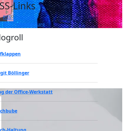
SS-Links
RSS – Beiträge
RSS – Kommentare
logroll
fklappen
rgit Böllinger
og der Office-Werkstatt
chbube
ch-Haltung