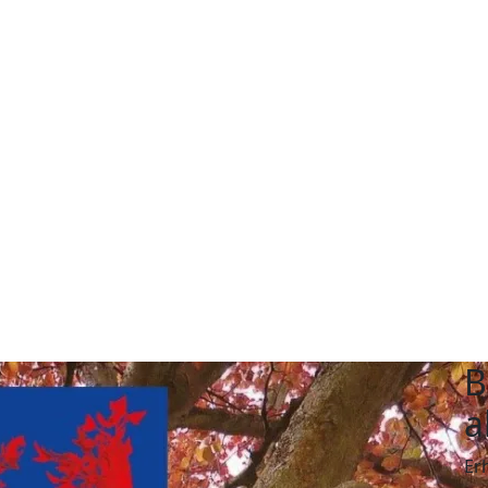
B
a
Er