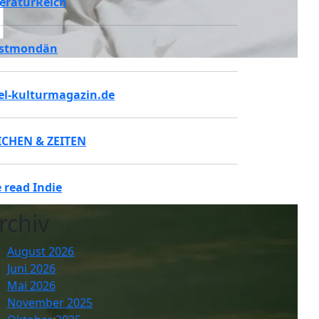
teraturReich
stmondän
tel-kulturmagazin.de
ICHEN & ZEITEN
 read Indie
rchiv
August 2026
Juni 2026
Mai 2026
November 2025