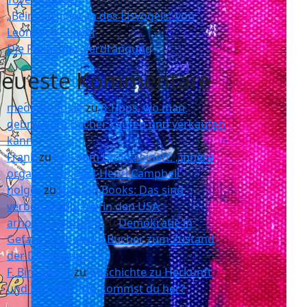
„Beim Anschüren des Eisvogels“ von
Leonhard F. Seidl
Die Politik der Verdrängung
eueste Kommentare
medifanten.de
zu
8 Tipps, wo man
gebrauchte Bücher kaufen und verkaufen
kann
Frank
zu
Aus dem Lyrikkabinett: „innere
organe“ von Paul-Henri Campbell
holger
zu
Banned Books: Das sind
verbotene Bücher in den USA
arnoldnuremberg
zu
Demokratie in
Gefahr? Das sind 9 Bücher zum Zustand
der Demokratie
F. Birnmeyer
zu
Geschichte zu Herkunft
und Identität: Wo kommst du her?