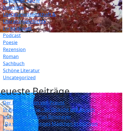
In eigener Sache
Interview
Literaturwissenschaft &
Literaturgeschichte
Lyrikkabinett
Podcast
Poesie
Rezension
Roman
Sachbuch
Schöne Literatur
Uncategorized
eueste Beiträge
Der Fragebogen von Proust
In eigener Sache: „Im Dickicht lebt es sich
leichter“ von Florian Birnmeyer
„Da wohnt ein junges Mädchen in mir“ von
Tove Ditlevsen