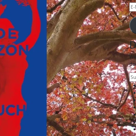
E-
Mai
Ad
D
We
do
Su
na