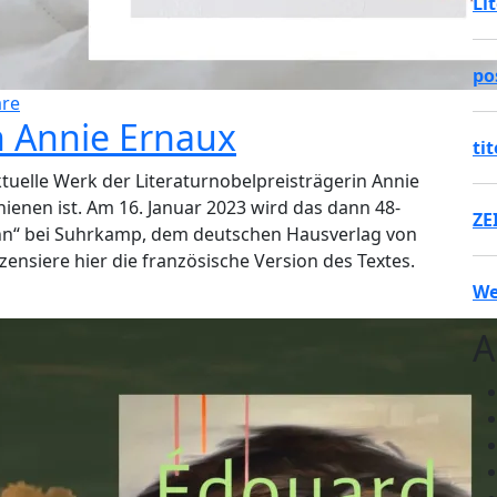
Li
po
re
 Annie Ernaux
ti
uelle Werk der Literaturnobelpreisträgerin Annie
hienen ist. Am 16. Januar 2023 wird das dann 48-
ZE
ann“ bei Suhrkamp, dem deutschen Hausverlag von
zensiere hier die französische Version des Textes.
We
A