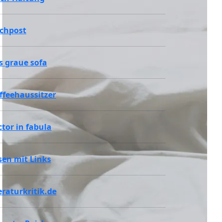
chpost
s graue sofa
ffeehaussitzer
ctor in fabula
sen mit Links
teraturkritik.de