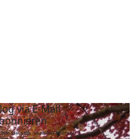
log via E-Mail
bonnieren
halte stets die neuesten Beiträge.