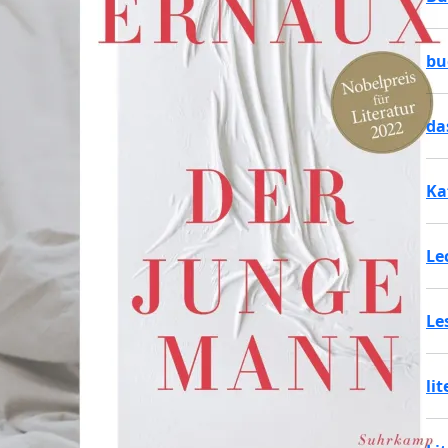
bu
da
Ka
Le
Le
li