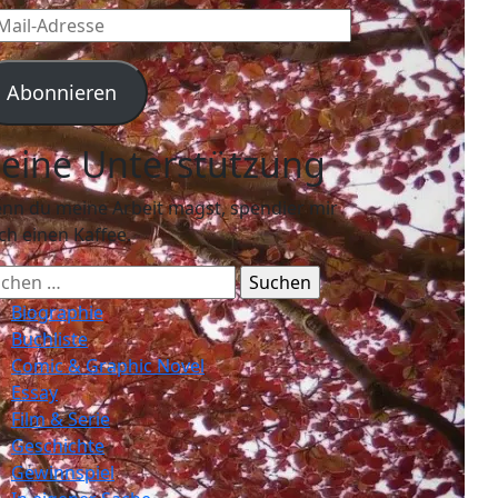
l-
resse
Abonnieren
eine Unterstützung
nn du meine Arbeit magst, spendier mir
ch einen Kaffee.
chen
ch:
Biographie
Buchliste
Comic & Graphic Novel
Essay
Film & Serie
Geschichte
Gewinnspiel