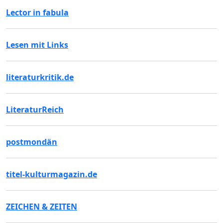
Lector in fabula
Lesen mit Links
literaturkritik.de
LiteraturReich
postmondän
titel-kulturmagazin.de
ZEICHEN & ZEITEN