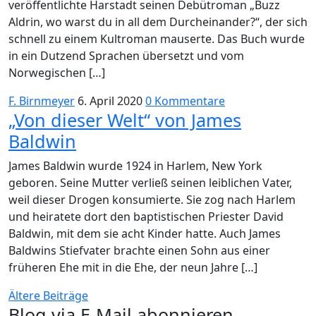
veröffentlichte Harstadt seinen Debütroman „Buzz
Aldrin, wo warst du in all dem Durcheinander?“, der sich
schnell zu einem Kultroman mauserte. Das Buch wurde
in ein Dutzend Sprachen übersetzt und vom
Norwegischen […]
F. Birnmeyer
6. April 2020
0 Kommentare
„Von dieser Welt“ von James
Baldwin
James Baldwin wurde 1924 in Harlem, New York
geboren. Seine Mutter verließ seinen leiblichen Vater,
weil dieser Drogen konsumierte. Sie zog nach Harlem
und heiratete dort den baptistischen Priester David
Baldwin, mit dem sie acht Kinder hatte. Auch James
Baldwins Stiefvater brachte einen Sohn aus einer
früheren Ehe mit in die Ehe, der neun Jahre […]
Beitragsnavigation
Ältere Beiträge
Blog via E-Mail abonnieren