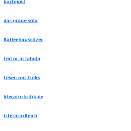
buchpost
das graue sofa
Kaffeehaussitzer
Lector in fabula
Lesen mit Links
literaturkritik.de
LiteraturReich