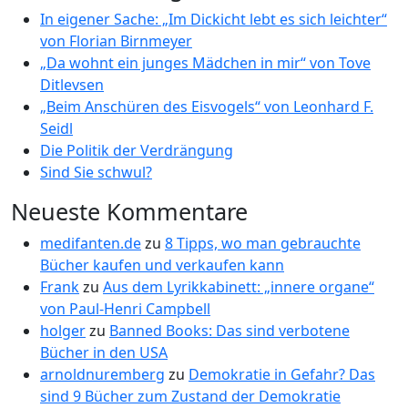
In eigener Sache: „Im Dickicht lebt es sich leichter“
von Florian Birnmeyer
„Da wohnt ein junges Mädchen in mir“ von Tove
Ditlevsen
„Beim Anschüren des Eisvogels“ von Leonhard F.
Seidl
Die Politik der Verdrängung
Sind Sie schwul?
Neueste Kommentare
medifanten.de
zu
8 Tipps, wo man gebrauchte
Bücher kaufen und verkaufen kann
Frank
zu
Aus dem Lyrikkabinett: „innere organe“
von Paul-Henri Campbell
holger
zu
Banned Books: Das sind verbotene
Bücher in den USA
arnoldnuremberg
zu
Demokratie in Gefahr? Das
sind 9 Bücher zum Zustand der Demokratie