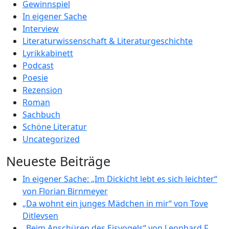
Gewinnspiel
In eigener Sache
Interview
Literaturwissenschaft & Literaturgeschichte
Lyrikkabinett
Podcast
Poesie
Rezension
Roman
Sachbuch
Schöne Literatur
Uncategorized
Neueste Beiträge
In eigener Sache: „Im Dickicht lebt es sich leichter“
von Florian Birnmeyer
„Da wohnt ein junges Mädchen in mir“ von Tove
Ditlevsen
„Beim Anschüren des Eisvogels“ von Leonhard F.