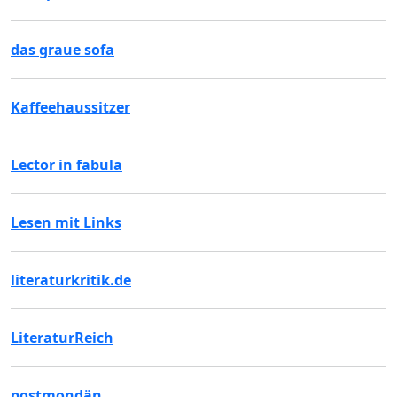
das graue sofa
Kaffeehaussitzer
Lector in fabula
Lesen mit Links
literaturkritik.de
LiteraturReich
postmondän