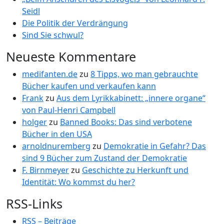
Seidl
Die Politik der Verdrängung
Sind Sie schwul?
Neueste Kommentare
medifanten.de
zu
8 Tipps, wo man gebrauchte
Bücher kaufen und verkaufen kann
Frank
zu
Aus dem Lyrikkabinett: „innere organe“
von Paul-Henri Campbell
holger
zu
Banned Books: Das sind verbotene
Bücher in den USA
arnoldnuremberg
zu
Demokratie in Gefahr? Das
sind 9 Bücher zum Zustand der Demokratie
F. Birnmeyer
zu
Geschichte zu Herkunft und
Identität: Wo kommst du her?
RSS-Links
RSS – Beiträge