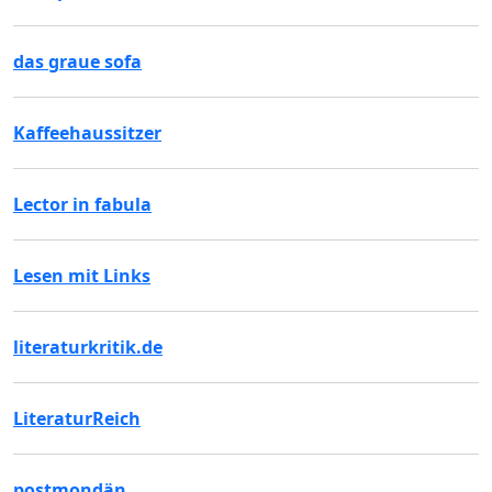
das graue sofa
Kaffeehaussitzer
Lector in fabula
Lesen mit Links
literaturkritik.de
LiteraturReich
postmondän