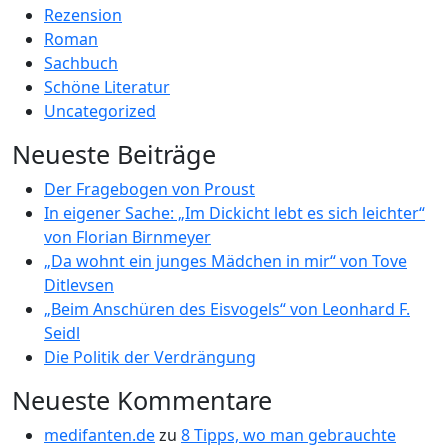
Rezension
Roman
Sachbuch
Schöne Literatur
Uncategorized
Neueste Beiträge
Der Fragebogen von Proust
In eigener Sache: „Im Dickicht lebt es sich leichter“
von Florian Birnmeyer
„Da wohnt ein junges Mädchen in mir“ von Tove
Ditlevsen
„Beim Anschüren des Eisvogels“ von Leonhard F.
Seidl
Die Politik der Verdrängung
Neueste Kommentare
medifanten.de
zu
8 Tipps, wo man gebrauchte