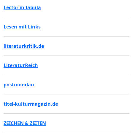
Lector in fabula
Lesen mit Links
literaturkritik.de
LiteraturReich
postmondän
titel-kulturmagazin.de
ZEICHEN & ZEITEN