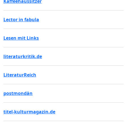
Kaffeehaussitzer
Lector in fabula
Lesen mit Links
literaturkritik.de
LiteraturReich
postmondän
titel-kulturmagazin.de