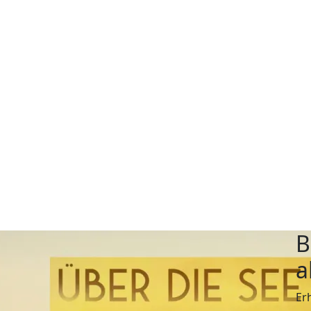
B
a
Er