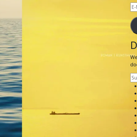
E-
Mai
Ad
D
We
do
Su
na