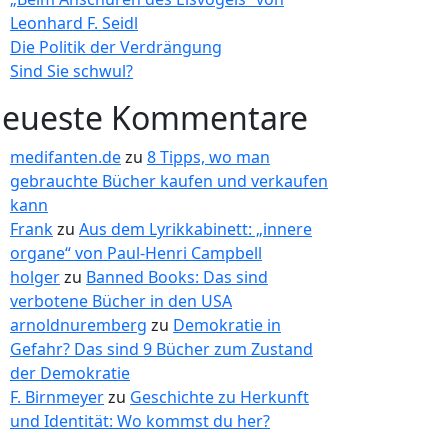
Leonhard F. Seidl
Die Politik der Verdrängung
Sind Sie schwul?
eueste Kommentare
medifanten.de
zu
8 Tipps, wo man
gebrauchte Bücher kaufen und verkaufen
kann
Frank
zu
Aus dem Lyrikkabinett: „innere
organe“ von Paul-Henri Campbell
holger
zu
Banned Books: Das sind
verbotene Bücher in den USA
arnoldnuremberg
zu
Demokratie in
Gefahr? Das sind 9 Bücher zum Zustand
der Demokratie
F. Birnmeyer
zu
Geschichte zu Herkunft
und Identität: Wo kommst du her?