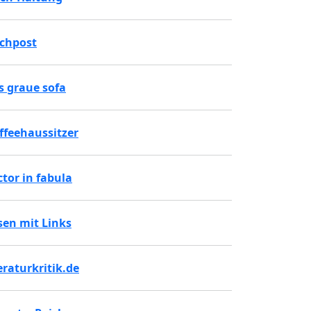
chpost
s graue sofa
ffeehaussitzer
ctor in fabula
sen mit Links
teraturkritik.de