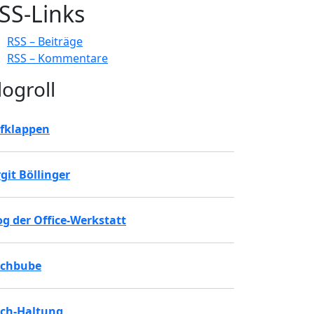
SS-Links
RSS – Beiträge
RSS – Kommentare
logroll
fklappen
rgit Böllinger
og der Office-Werkstatt
chbube
ch-Haltung