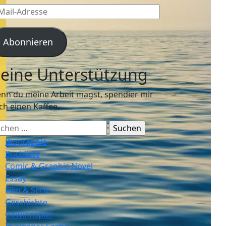
l-
resse
Abonnieren
eine Unterstützung
nn du meine Arbeit magst, spendier mir
ch einen Kaffee.
chen
ch:
Biographie
Buchliste
Comic & Graphic Novel
Essay
Film & Serie
Geschichte
Gewinnspiel