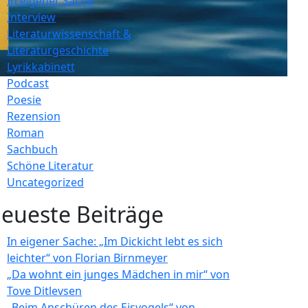
In eigener Sache
Interview
Literaturwissenschaft &
Literaturgeschichte
Lyrikkabinett
Podcast
Poesie
Rezension
Roman
Sachbuch
Schöne Literatur
Uncategorized
eueste Beiträge
In eigener Sache: „Im Dickicht lebt es sich
leichter“ von Florian Birnmeyer
„Da wohnt ein junges Mädchen in mir“ von
Tove Ditlevsen
„Beim Anschüren des Eisvogels“ von