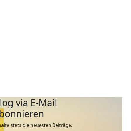
log via E-Mail
bonnieren
halte stets die neuesten Beiträge.