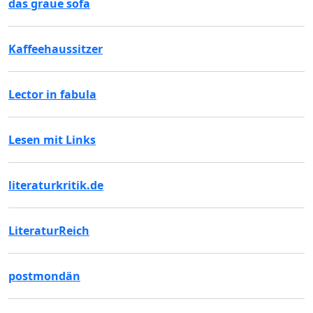
das graue sofa
Kaffeehaussitzer
Lector in fabula
Lesen mit Links
literaturkritik.de
LiteraturReich
postmondän