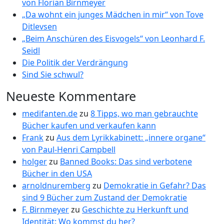
von Florian Birnmeyer
„Da wohnt ein junges Mädchen in mir“ von Tove
Ditlevsen
„Beim Anschüren des Eisvogels“ von Leonhard F.
Seidl
Die Politik der Verdrängung
Sind Sie schwul?
Neueste Kommentare
medifanten.de
zu
8 Tipps, wo man gebrauchte
Bücher kaufen und verkaufen kann
Frank
zu
Aus dem Lyrikkabinett: „innere organe“
von Paul-Henri Campbell
holger
zu
Banned Books: Das sind verbotene
Bücher in den USA
arnoldnuremberg
zu
Demokratie in Gefahr? Das
sind 9 Bücher zum Zustand der Demokratie
F. Birnmeyer
zu
Geschichte zu Herkunft und
Identität: Wo kommst du her?