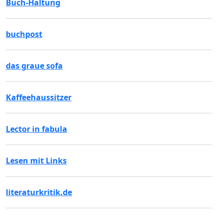
Buch-Haltung
buchpost
das graue sofa
Kaffeehaussitzer
Lector in fabula
Lesen mit Links
literaturkritik.de