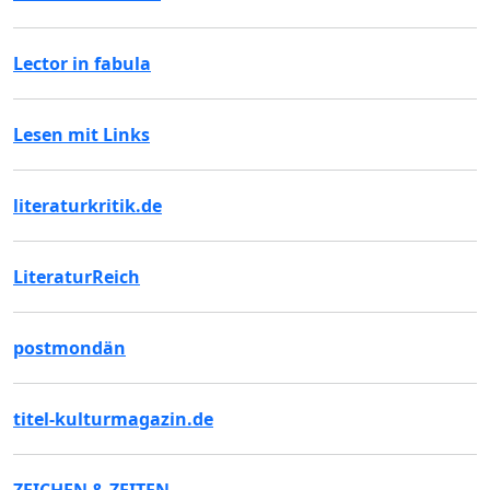
Lector in fabula
Lesen mit Links
literaturkritik.de
LiteraturReich
postmondän
titel-kulturmagazin.de