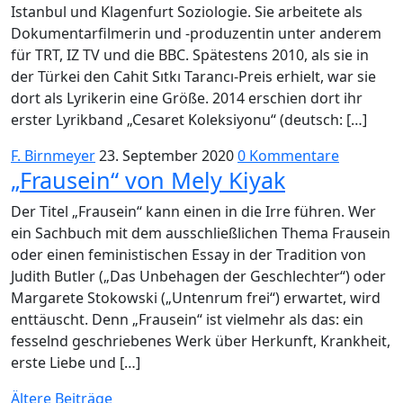
Istanbul und Klagenfurt Soziologie. Sie arbeitete als
Dokumentarfilmerin und -produzentin unter anderem
für TRT, IZ TV und die BBC. Spätestens 2010, als sie in
der Türkei den Cahit Sıtkı Tarancı-Preis erhielt, war sie
dort als Lyrikerin eine Größe. 2014 erschien dort ihr
erster Lyrikband „Cesaret Koleksiyonu“ (deutsch: […]
F. Birnmeyer
23. September 2020
0 Kommentare
„Frausein“ von Mely Kiyak
Der Titel „Frausein“ kann einen in die Irre führen. Wer
ein Sachbuch mit dem ausschließlichen Thema Frausein
oder einen feministischen Essay in der Tradition von
Judith Butler („Das Unbehagen der Geschlechter“) oder
Margarete Stokowski („Untenrum frei“) erwartet, wird
enttäuscht. Denn „Frausein“ ist vielmehr als das: ein
fesselnd geschriebenes Werk über Herkunft, Krankheit,
erste Liebe und […]
Beitragsnavigation
Ältere Beiträge