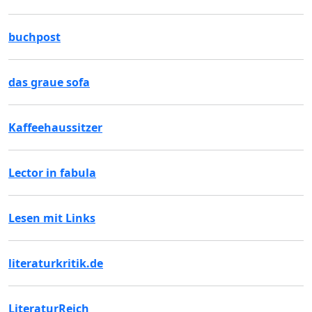
buchpost
das graue sofa
Kaffeehaussitzer
Lector in fabula
Lesen mit Links
literaturkritik.de
LiteraturReich