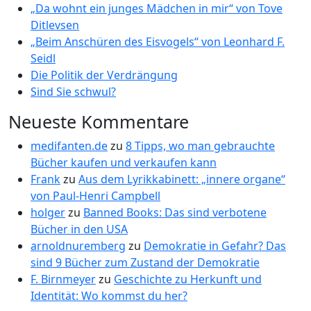
„Da wohnt ein junges Mädchen in mir“ von Tove
Ditlevsen
„Beim Anschüren des Eisvogels“ von Leonhard F.
Seidl
Die Politik der Verdrängung
Sind Sie schwul?
Neueste Kommentare
medifanten.de
zu
8 Tipps, wo man gebrauchte
Bücher kaufen und verkaufen kann
Frank
zu
Aus dem Lyrikkabinett: „innere organe“
von Paul-Henri Campbell
holger
zu
Banned Books: Das sind verbotene
Bücher in den USA
arnoldnuremberg
zu
Demokratie in Gefahr? Das
sind 9 Bücher zum Zustand der Demokratie
F. Birnmeyer
zu
Geschichte zu Herkunft und
Identität: Wo kommst du her?