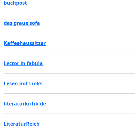
buchpost
das graue sofa
Kaffeehaussitzer
Lector in fabula
Lesen mit Links
literaturkritik.de
LiteraturReich