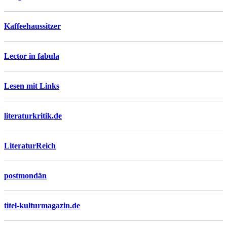
Kaffeehaussitzer
Lector in fabula
Lesen mit Links
literaturkritik.de
LiteraturReich
postmondän
titel-kulturmagazin.de