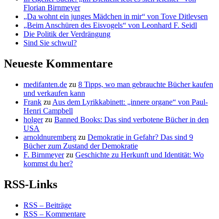
Florian Birnmeyer
„Da wohnt ein junges Mädchen in mir“ von Tove Ditlevsen
„Beim Anschüren des Eisvogels“ von Leonhard F. Seidl
Die Politik der Verdrängung
Sind Sie schwul?
Neueste Kommentare
medifanten.de
zu
8 Tipps, wo man gebrauchte Bücher kaufen
und verkaufen kann
Frank
zu
Aus dem Lyrikkabinett: „innere organe“ von Paul-
Henri Campbell
holger
zu
Banned Books: Das sind verbotene Bücher in den
USA
arnoldnuremberg
zu
Demokratie in Gefahr? Das sind 9
Bücher zum Zustand der Demokratie
F. Birnmeyer
zu
Geschichte zu Herkunft und Identität: Wo
kommst du her?
RSS-Links
RSS – Beiträge
RSS – Kommentare