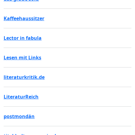
Kaffeehaussitzer
Lector in fabula
Lesen mit Links
literaturkritik.de
LiteraturReich
postmondän