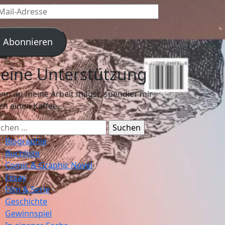
l-
resse
Abonnieren
eine Unterstützung
nn du meine Arbeit magst, spendier mir
ch einen Kaffee.
chen
ch:
Biographie
Buchliste
Comic & Graphic Novel
Essay
Film & Serie
Geschichte
Gewinnspiel