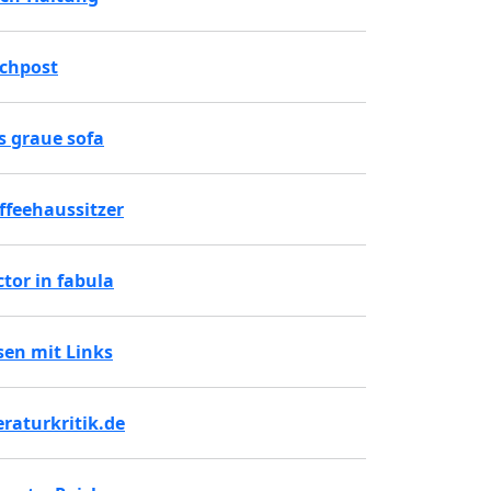
chpost
s graue sofa
ffeehaussitzer
ctor in fabula
sen mit Links
teraturkritik.de