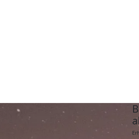
B
a
Er