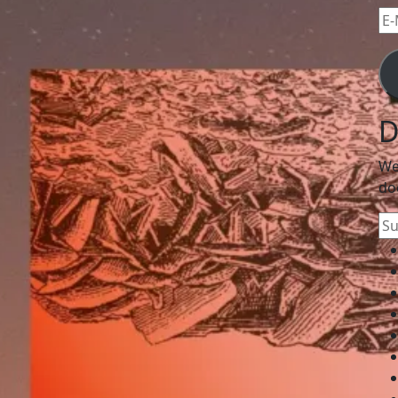
E-
Mai
Ad
D
We
do
Su
na