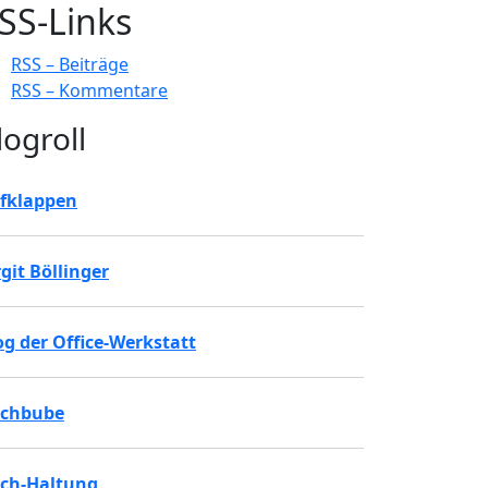
SS-Links
RSS – Beiträge
RSS – Kommentare
logroll
fklappen
rgit Böllinger
og der Office-Werkstatt
chbube
ch-Haltung