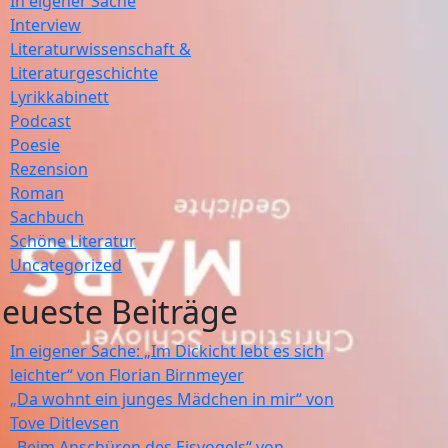
In eigener Sache
Interview
Literaturwissenschaft &
Literaturgeschichte
Lyrikkabinett
Podcast
Poesie
Rezension
Roman
Sachbuch
Schöne Literatur
Uncategorized
eueste Beiträge
In eigener Sache: „Im Dickicht lebt es sich
leichter“ von Florian Birnmeyer
„Da wohnt ein junges Mädchen in mir“ von
Tove Ditlevsen
„Beim Anschüren des Eisvogels“ von