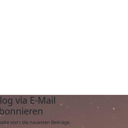
log via E-Mail
bonnieren
halte stets die neuesten Beiträge.