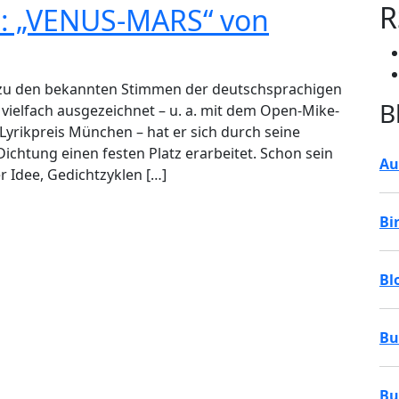
R
t: „VENUS-MARS“ von
en zu den bekannten Stimmen der deutschsprachigen
B
 vielfach ausgezeichnet – u. a. mit dem Open-Mike-
yrikpreis München – hat er sich durch seine
Dichtung einen festen Platz erarbeitet. Schon sein
Au
 Idee, Gedichtzyklen […]
Bi
Bl
Bu
Bu