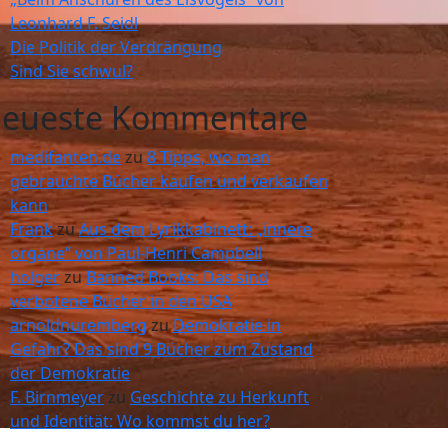
Leonhard F. Seidl
Die Politik der Verdrängung
Sind Sie schwul?
eueste Kommentare
medifanten.de
zu
8 Tipps, wo man
gebrauchte Bücher kaufen und verkaufen
kann
Frank
zu
Aus dem Lyrikkabinett: „innere
organe“ von Paul-Henri Campbell
holger
zu
Banned Books: Das sind
verbotene Bücher in den USA
arnoldnuremberg
zu
Demokratie in
Gefahr? Das sind 9 Bücher zum Zustand
der Demokratie
F. Birnmeyer
zu
Geschichte zu Herkunft
und Identität: Wo kommst du her?