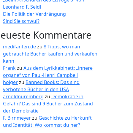
Leonhard F. Seidl
Die Politik der Verdrängung
Sind Sie schwul?
eueste Kommentare
medifanten.de
zu
8 Tipps, wo man
gebrauchte Bücher kaufen und verkaufen
kann
Frank
zu
Aus dem Lyrikkabinett: „innere
organe“ von Paul-Henri Campbell
holger
zu
Banned Books: Das sind
verbotene Bücher in den USA
arnoldnuremberg
zu
Demokratie in
Gefahr? Das sind 9 Bücher zum Zustand
der Demokratie
F. Birnmeyer
zu
Geschichte zu Herkunft
und Identität: Wo kommst du her?