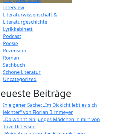
In eigener Sache
Interview
Literaturwissenschaft &
Literaturgeschichte
Lyrikkabinett
Podcast
Poesie
Rezension
Roman
Sachbuch
Schöne Literatur
Uncategorized
eueste Beiträge
In eigener Sache: „Im Dickicht lebt es sich
leichter“ von Florian Birnmeyer
„Da wohnt ein junges Mädchen in mir“ von
Tove Ditlevsen
„Beim Anschüren des Eisvogels“ von