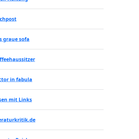
chpost
s graue sofa
ffeehaussitzer
ctor in fabula
sen mit Links
teraturkritik.de