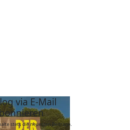
log via E-Mail
bonnieren
halte stets die neuesten Beiträge.