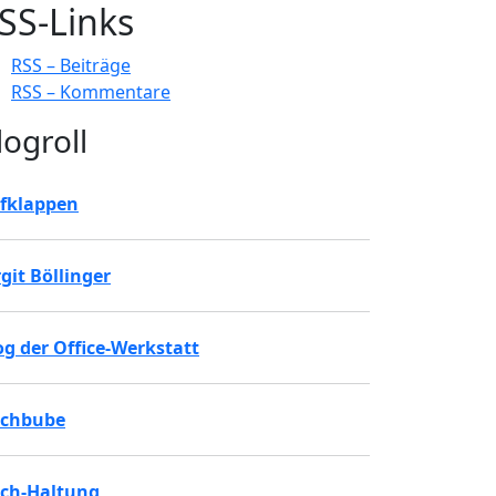
SS-Links
RSS – Beiträge
RSS – Kommentare
logroll
fklappen
rgit Böllinger
og der Office-Werkstatt
chbube
ch-Haltung