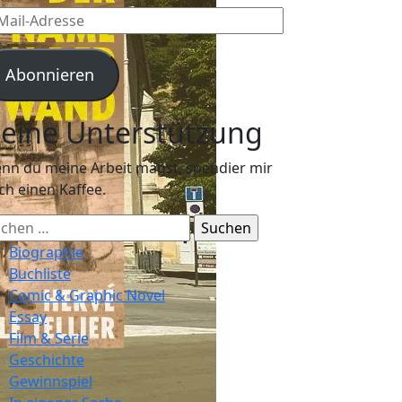
l-
resse
Abonnieren
eine Unterstützung
nn du meine Arbeit magst, spendier mir
ch einen Kaffee.
chen
ch:
Biographie
Buchliste
Comic & Graphic Novel
Essay
Film & Serie
Geschichte
Gewinnspiel