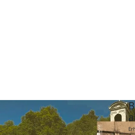
B
a
Er