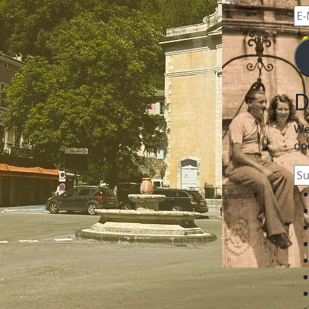
E-
Mai
Ad
D
We
do
Su
na