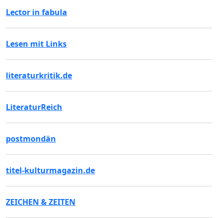
Lector in fabula
Lesen mit Links
literaturkritik.de
LiteraturReich
postmondän
titel-kulturmagazin.de
ZEICHEN & ZEITEN