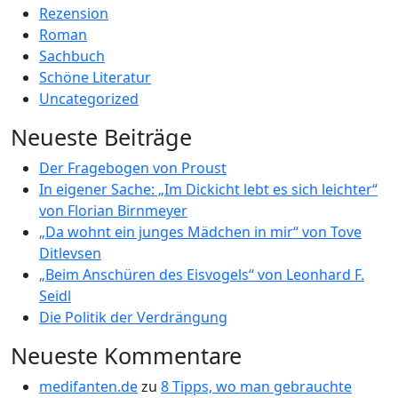
Rezension
Roman
Sachbuch
Schöne Literatur
Uncategorized
Neueste Beiträge
Der Fragebogen von Proust
In eigener Sache: „Im Dickicht lebt es sich leichter“
von Florian Birnmeyer
„Da wohnt ein junges Mädchen in mir“ von Tove
Ditlevsen
„Beim Anschüren des Eisvogels“ von Leonhard F.
Seidl
Die Politik der Verdrängung
Neueste Kommentare
medifanten.de
zu
8 Tipps, wo man gebrauchte