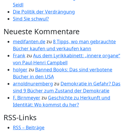
Seidl
Die Politik der Verdrängung
Sind Sie schwul?
Neueste Kommentare
medifanten.de
zu
8 Tipps, wo man gebrauchte
Bücher kaufen und verkaufen kann
Frank
zu
Aus dem Lyrikkabinett: „innere organe“
von Paul-Henri Campbell
holger
zu
Banned Books: Das sind verbotene
Bücher in den USA
arnoldnuremberg
zu
Demokratie in Gefahr? Das
sind 9 Bücher zum Zustand der Demokratie
F. Birnmeyer
zu
Geschichte zu Herkunft und
Identität: Wo kommst du her?
RSS-Links
RSS – Beiträge