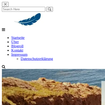
Skip
to
content
Startseite
Über
Blogroll
Kontakt
Impressum
Datenschutzerklärung