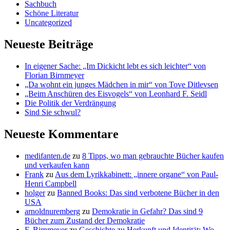
Sachbuch
Schöne Literatur
Uncategorized
Neueste Beiträge
In eigener Sache: „Im Dickicht lebt es sich leichter“ von
Florian Birnmeyer
„Da wohnt ein junges Mädchen in mir“ von Tove Ditlevsen
„Beim Anschüren des Eisvogels“ von Leonhard F. Seidl
Die Politik der Verdrängung
Sind Sie schwul?
Neueste Kommentare
medifanten.de
zu
8 Tipps, wo man gebrauchte Bücher kaufen
und verkaufen kann
Frank
zu
Aus dem Lyrikkabinett: „innere organe“ von Paul-
Henri Campbell
holger
zu
Banned Books: Das sind verbotene Bücher in den
USA
arnoldnuremberg
zu
Demokratie in Gefahr? Das sind 9
Bücher zum Zustand der Demokratie
F. Birnmeyer
zu
Geschichte zu Herkunft und Identität: Wo