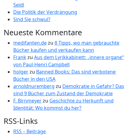
Seidl
Die Politik der Verdrängung
Sind Sie schwul?
Neueste Kommentare
medifanten.de
zu
8 Tipps, wo man gebrauchte
Bücher kaufen und verkaufen kann
Frank
zu
Aus dem Lyrikkabinett: „innere organe“
von Paul-Henri Campbell
holger
zu
Banned Books: Das sind verbotene
Bücher in den USA
arnoldnuremberg
zu
Demokratie in Gefahr? Das
sind 9 Bücher zum Zustand der Demokratie
F. Birnmeyer
zu
Geschichte zu Herkunft und
Identität: Wo kommst du her?
RSS-Links
RSS – Beiträge