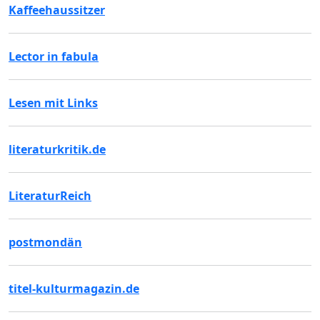
Kaffeehaussitzer
Lector in fabula
Lesen mit Links
literaturkritik.de
LiteraturReich
postmondän
titel-kulturmagazin.de