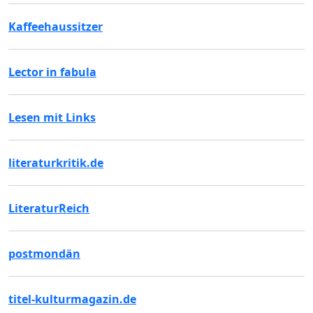
Kaffeehaussitzer
Lector in fabula
Lesen mit Links
literaturkritik.de
LiteraturReich
postmondän
titel-kulturmagazin.de