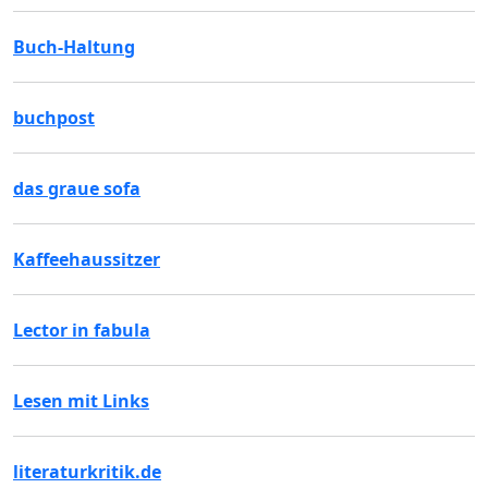
Buch-Haltung
buchpost
das graue sofa
Kaffeehaussitzer
Lector in fabula
Lesen mit Links
literaturkritik.de