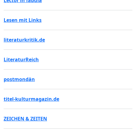
Lector in fabula
Lesen mit Links
literaturkritik.de
LiteraturReich
postmondän
titel-kulturmagazin.de
ZEICHEN & ZEITEN