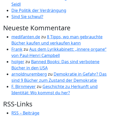
Seidl
Die Politik der Verdrängung
Sind Sie schwul?
Neueste Kommentare
medifanten.de
zu
8 Tipps, wo man gebrauchte
Bücher kaufen und verkaufen kann
Frank
zu
Aus dem Lyrikkabinett: „innere organe“
von Paul-Henri Campbell
holger
zu
Banned Books: Das sind verbotene
Bücher in den USA
arnoldnuremberg
zu
Demokratie in Gefahr? Das
sind 9 Bücher zum Zustand der Demokratie
F. Birnmeyer
zu
Geschichte zu Herkunft und
Identität: Wo kommst du her?
RSS-Links
RSS – Beiträge