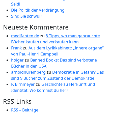
Seidl
Die Politik der Verdrängung
Sind Sie schwul?
Neueste Kommentare
medifanten.de
zu
8 Tipps, wo man gebrauchte
Bücher kaufen und verkaufen kann
Frank
zu
Aus dem Lyrikkabinett: „innere organe“
von Paul-Henri Campbell
holger
zu
Banned Books: Das sind verbotene
Bücher in den USA
arnoldnuremberg
zu
Demokratie in Gefahr? Das
sind 9 Bücher zum Zustand der Demokratie
F. Birnmeyer
zu
Geschichte zu Herkunft und
Identität: Wo kommst du her?
RSS-Links
RSS – Beiträge