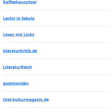
Kaffeehaussitzer
Lector in fabula
Lesen mit Links
literaturkritik.de
LiteraturReich
postmondän
titel-kulturmagazin.de