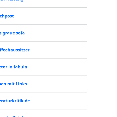
chpost
s graue sofa
ffeehaussitzer
ctor in fabula
sen mit Links
teraturkritik.de