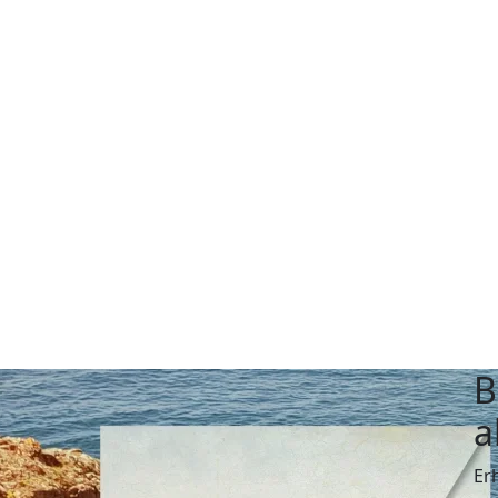
B
a
Er