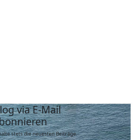
log via E-Mail
bonnieren
halte stets die neuesten Beiträge.