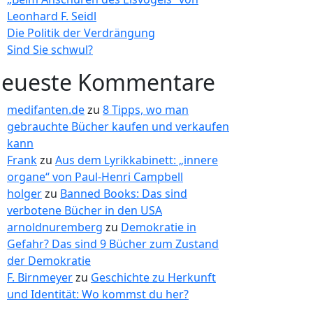
Leonhard F. Seidl
Die Politik der Verdrängung
Sind Sie schwul?
eueste Kommentare
medifanten.de
zu
8 Tipps, wo man
gebrauchte Bücher kaufen und verkaufen
kann
Frank
zu
Aus dem Lyrikkabinett: „innere
organe“ von Paul-Henri Campbell
holger
zu
Banned Books: Das sind
verbotene Bücher in den USA
arnoldnuremberg
zu
Demokratie in
Gefahr? Das sind 9 Bücher zum Zustand
der Demokratie
F. Birnmeyer
zu
Geschichte zu Herkunft
und Identität: Wo kommst du her?