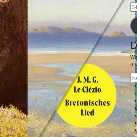
E-
Mai
Ad
D
We
do
Su
na