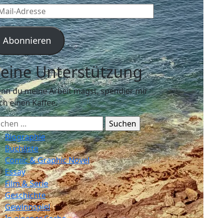
l-
resse
Abonnieren
eine Unterstützung
nn du meine Arbeit magst, spendier mir
ch einen Kaffee.
chen
ch:
Biographie
Buchliste
Comic & Graphic Novel
Essay
Film & Serie
Geschichte
Gewinnspiel