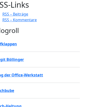
SS-Links
RSS – Beiträge
RSS – Kommentare
logroll
fklappen
rgit Böllinger
og der Office-Werkstatt
chbube
ch-Haltung