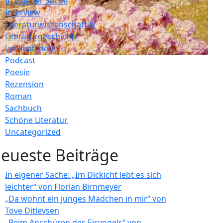
In eigener Sache
Interview
Literaturwissenschaft &
Literaturgeschichte
Lyrikkabinett
Podcast
Poesie
Rezension
Roman
Sachbuch
Schöne Literatur
Uncategorized
eueste Beiträge
In eigener Sache: „Im Dickicht lebt es sich
leichter“ von Florian Birnmeyer
„Da wohnt ein junges Mädchen in mir“ von
Tove Ditlevsen
„Beim Anschüren des Eisvogels“ von