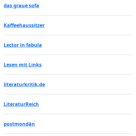
das graue sofa
Kaffeehaussitzer
Lector in fabula
Lesen mit Links
literaturkritik.de
LiteraturReich
postmondän