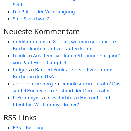
Seidl
Die Politik der Verdrängung
Sind Sie schwul?
Neueste Kommentare
medifanten.de
zu
8 Tipps, wo man gebrauchte
Bücher kaufen und verkaufen kann
Frank
zu
Aus dem Lyrikkabinett: „innere organe“
von Paul-Henri Campbell
holger
zu
Banned Books: Das sind verbotene
Bücher in den USA
arnoldnuremberg
zu
Demokratie in Gefahr? Das
sind 9 Bücher zum Zustand der Demokratie
F. Birnmeyer
zu
Geschichte zu Herkunft und
Identität: Wo kommst du her?
RSS-Links
RSS – Beiträge