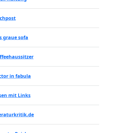
chpost
s graue sofa
ffeehaussitzer
ctor in fabula
sen mit Links
teraturkritik.de