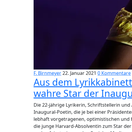
F. Birnmeyer
22. Januar 2021
0 Kommentare
Aus dem Lyrikkabinet
wahre Star der Inaugu
Die 22-jährige Lyrikerin, Schriftstellerin u
Inaugural-Poetin, die je bei einer Präsident
lebhaft vorgetragenen, optimistischen und 
die junge Harvard-Absolventin zum Star der