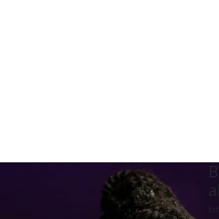
B
a
Er