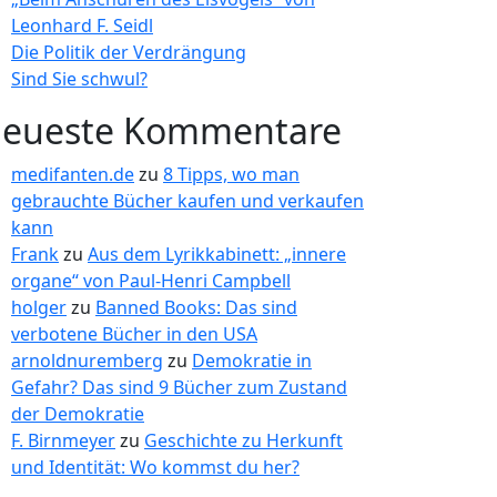
Leonhard F. Seidl
Die Politik der Verdrängung
Sind Sie schwul?
eueste Kommentare
medifanten.de
zu
8 Tipps, wo man
gebrauchte Bücher kaufen und verkaufen
kann
Frank
zu
Aus dem Lyrikkabinett: „innere
organe“ von Paul-Henri Campbell
holger
zu
Banned Books: Das sind
verbotene Bücher in den USA
arnoldnuremberg
zu
Demokratie in
Gefahr? Das sind 9 Bücher zum Zustand
der Demokratie
F. Birnmeyer
zu
Geschichte zu Herkunft
und Identität: Wo kommst du her?