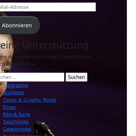
l-
resse
Abonnieren
eine Unterstützung
nn du meine Arbeit magst, spendier mir
ch einen Kaffee.
chen
ch:
Biographie
Buchliste
Comic & Graphic Novel
Essay
Film & Serie
Geschichte
Gewinnspiel