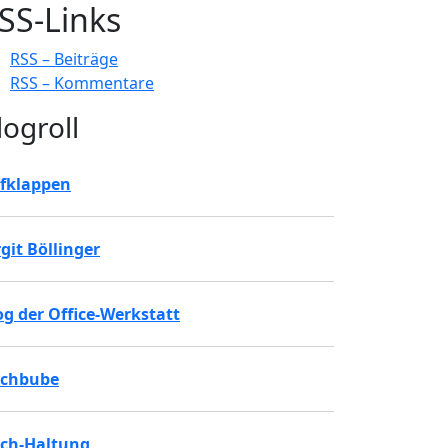
SS-Links
RSS – Beiträge
RSS – Kommentare
logroll
fklappen
rgit Böllinger
og der Office-Werkstatt
chbube
ch-Haltung