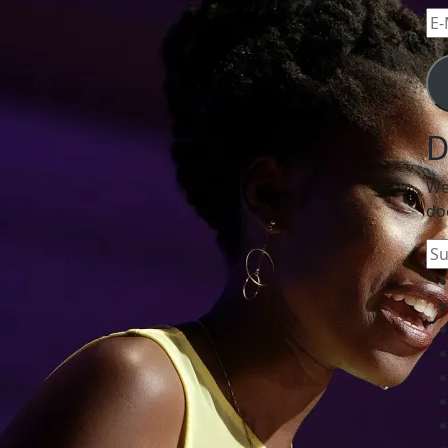
E-
Mai
Ad
D
We
do
Su
na