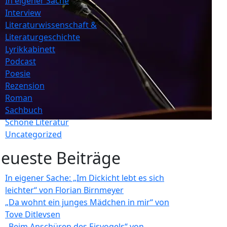
In eigener Sache
Interview
Literaturwissenschaft &
Literaturgeschichte
Lyrikkabinett
Podcast
Poesie
Rezension
Roman
Sachbuch
Schöne Literatur
Uncategorized
eueste Beiträge
In eigener Sache: „Im Dickicht lebt es sich
leichter“ von Florian Birnmeyer
„Da wohnt ein junges Mädchen in mir“ von
Tove Ditlevsen
„Beim Anschüren des Eisvogels“ von