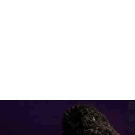
B
a
Er