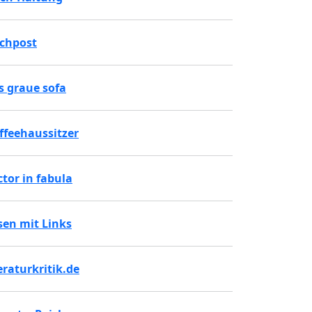
chpost
s graue sofa
ffeehaussitzer
ctor in fabula
sen mit Links
teraturkritik.de