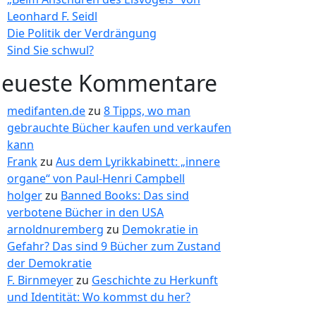
Leonhard F. Seidl
Die Politik der Verdrängung
Sind Sie schwul?
eueste Kommentare
medifanten.de
zu
8 Tipps, wo man
gebrauchte Bücher kaufen und verkaufen
kann
Frank
zu
Aus dem Lyrikkabinett: „innere
organe“ von Paul-Henri Campbell
holger
zu
Banned Books: Das sind
verbotene Bücher in den USA
arnoldnuremberg
zu
Demokratie in
Gefahr? Das sind 9 Bücher zum Zustand
der Demokratie
F. Birnmeyer
zu
Geschichte zu Herkunft
und Identität: Wo kommst du her?