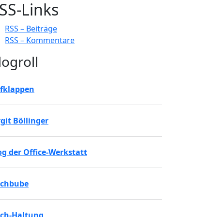
SS-Links
RSS – Beiträge
RSS – Kommentare
logroll
fklappen
rgit Böllinger
og der Office-Werkstatt
chbube
ch-Haltung