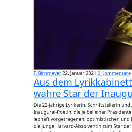
F. Birnmeyer
22. Januar 2021
0 Kommentare
Aus dem Lyrikkabinet
wahre Star der Inaugu
Die 22-jährige Lyrikerin, Schriftstellerin u
Inaugural-Poetin, die je bei einer Präsident
lebhaft vorgetragenen, optimistischen und 
die junge Harvard-Absolventin zum Star der