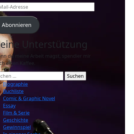
l-
resse
Abonnieren
eine Unterstützung
nn du meine Arbeit magst, spendier mir
ch einen Kaffee.
chen
ch:
Biographie
Buchliste
Comic & Graphic Novel
Essay
Film & Serie
Geschichte
Gewinnspiel