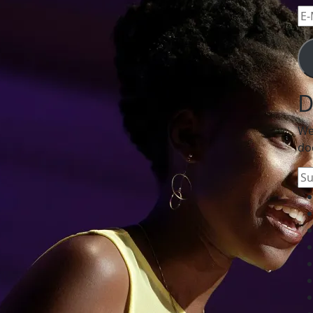
E-
Mai
Ad
D
We
do
Su
na