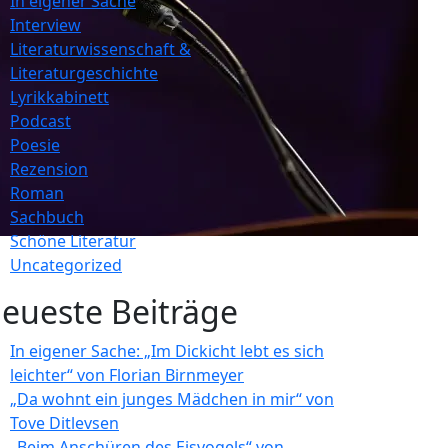
In eigener Sache
Interview
Literaturwissenschaft &
Literaturgeschichte
Lyrikkabinett
Podcast
Poesie
Rezension
Roman
Sachbuch
Schöne Literatur
Uncategorized
eueste Beiträge
In eigener Sache: „Im Dickicht lebt es sich
leichter“ von Florian Birnmeyer
„Da wohnt ein junges Mädchen in mir“ von
Tove Ditlevsen
„Beim Anschüren des Eisvogels“ von