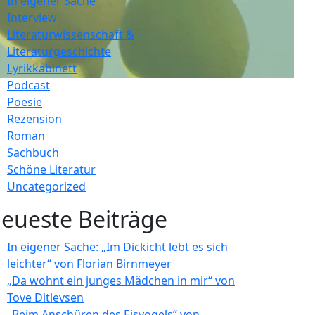
In eigener Sache
Interview
Literaturwissenschaft &
Literaturgeschichte
Lyrikkabinett
Podcast
Poesie
Rezension
Roman
Sachbuch
Schöne Literatur
Uncategorized
eueste Beiträge
In eigener Sache: „Im Dickicht lebt es sich
leichter“ von Florian Birnmeyer
„Da wohnt ein junges Mädchen in mir“ von
Tove Ditlevsen
„Beim Anschüren des Eisvogels“ von