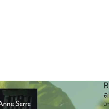
B
a
Er