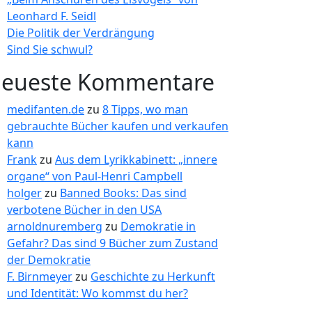
Leonhard F. Seidl
Die Politik der Verdrängung
Sind Sie schwul?
eueste Kommentare
medifanten.de
zu
8 Tipps, wo man
gebrauchte Bücher kaufen und verkaufen
kann
Frank
zu
Aus dem Lyrikkabinett: „innere
organe“ von Paul-Henri Campbell
holger
zu
Banned Books: Das sind
verbotene Bücher in den USA
arnoldnuremberg
zu
Demokratie in
Gefahr? Das sind 9 Bücher zum Zustand
der Demokratie
F. Birnmeyer
zu
Geschichte zu Herkunft
und Identität: Wo kommst du her?