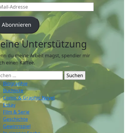
l-
resse
Abonnieren
eine Unterstützung
nn du meine Arbeit magst, spendier mir
ch einen Kaffee.
chen
ch:
Biographie
Buchliste
Comic & Graphic Novel
Essay
Film & Serie
Geschichte
Gewinnspiel