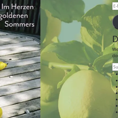
E-
Mai
Ad
D
We
do
Su
na