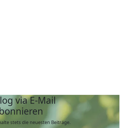
log via E-Mail
bonnieren
halte stets die neuesten Beiträge.