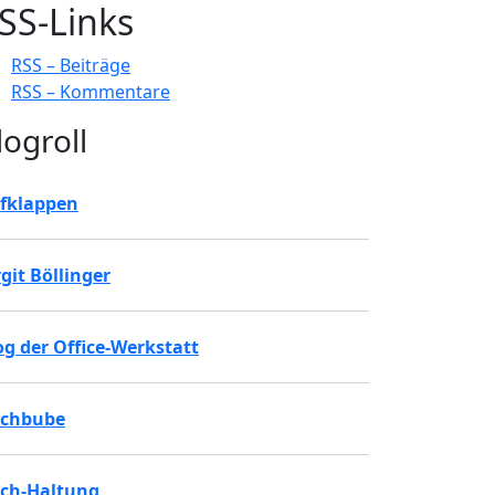
SS-Links
RSS – Beiträge
RSS – Kommentare
logroll
fklappen
rgit Böllinger
og der Office-Werkstatt
chbube
ch-Haltung