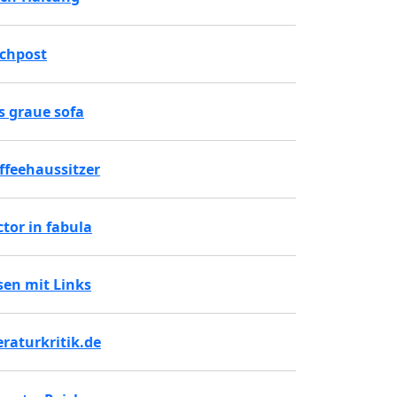
chpost
s graue sofa
ffeehaussitzer
ctor in fabula
sen mit Links
teraturkritik.de