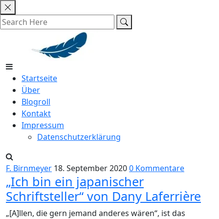
Skip
to
content
Startseite
Über
Blogroll
Kontakt
Impressum
Datenschutzerklärung
F. Birnmeyer
18. September 2020
0 Kommentare
„Ich bin ein japanischer
Schriftsteller“ von Dany Laferrière
„[A]llen, die gern jemand anderes wären“, ist das