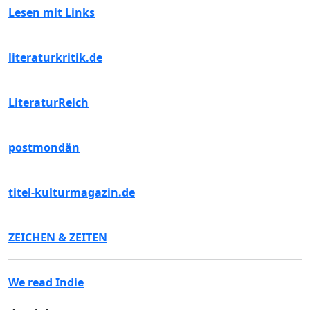
Lesen mit Links
literaturkritik.de
LiteraturReich
postmondän
titel-kulturmagazin.de
ZEICHEN & ZEITEN
We read Indie