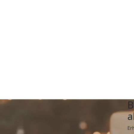
B
a
Er