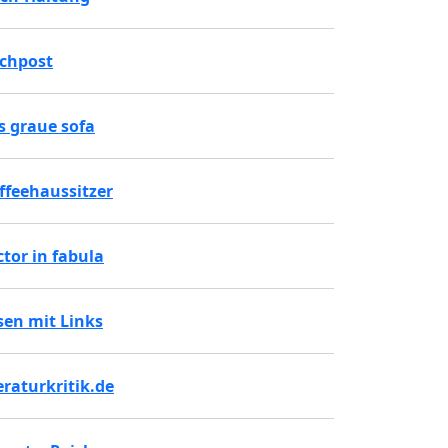
chpost
s graue sofa
ffeehaussitzer
ctor in fabula
sen mit Links
teraturkritik.de