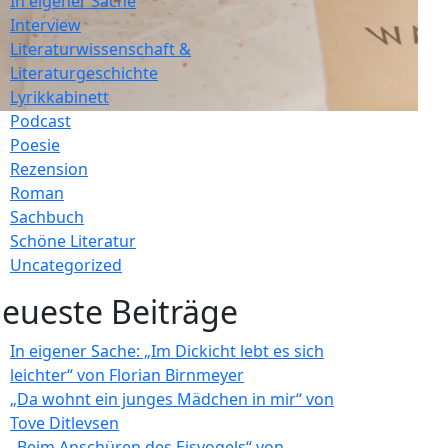
In eigener Sache
Interview
Literaturwissenschaft &
Literaturgeschichte
Lyrikkabinett
Podcast
Poesie
Rezension
Roman
Sachbuch
Schöne Literatur
Uncategorized
eueste Beiträge
In eigener Sache: „Im Dickicht lebt es sich
leichter“ von Florian Birnmeyer
„Da wohnt ein junges Mädchen in mir“ von
Tove Ditlevsen
„Beim Anschüren des Eisvogels“ von