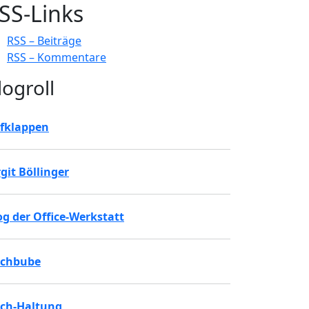
SS-Links
RSS – Beiträge
RSS – Kommentare
logroll
fklappen
rgit Böllinger
og der Office-Werkstatt
chbube
ch-Haltung