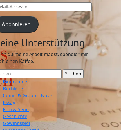
l-
resse
Abonnieren
eine Unterstützung
nn du meine Arbeit magst, spendier mir
ch einen Kaffee.
chen
ch:
Biographie
Buchliste
Comic & Graphic Novel
Essay
Film & Serie
Geschichte
Gewinnspiel