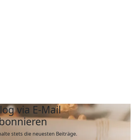
log via E-Mail
bonnieren
halte stets die neuesten Beiträge.