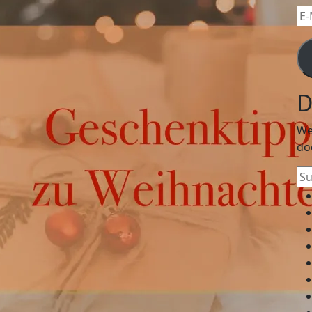
E-
Mai
Ad
D
We
do
Su
na