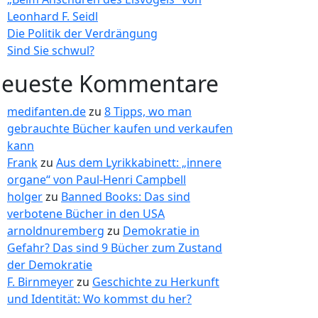
Leonhard F. Seidl
Die Politik der Verdrängung
Sind Sie schwul?
eueste Kommentare
medifanten.de
zu
8 Tipps, wo man
gebrauchte Bücher kaufen und verkaufen
kann
Frank
zu
Aus dem Lyrikkabinett: „innere
organe“ von Paul-Henri Campbell
holger
zu
Banned Books: Das sind
verbotene Bücher in den USA
arnoldnuremberg
zu
Demokratie in
Gefahr? Das sind 9 Bücher zum Zustand
der Demokratie
F. Birnmeyer
zu
Geschichte zu Herkunft
und Identität: Wo kommst du her?