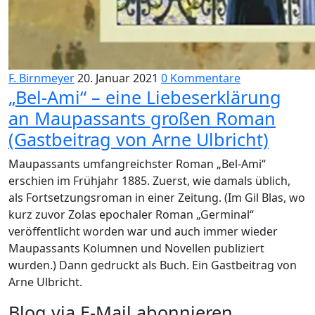
F. Birnmeyer
20. Januar 2021
0 Kommentare
„Bel-Ami“ – eine Liebeserklärung
an Maupassants großen Roman
(Gastbeitrag von Arne Ulbricht)
Maupassants umfangreichster Roman „Bel-Ami“
erschien im Frühjahr 1885. Zuerst, wie damals üblich,
als Fortsetzungsroman in einer Zeitung. (Im Gil Blas, wo
kurz zuvor Zolas epochaler Roman „Germinal“
veröffentlicht worden war und auch immer wieder
Maupassants Kolumnen und Novellen publiziert
wurden.) Dann gedruckt als Buch. Ein Gastbeitrag von
Arne Ulbricht.
Blog via E-Mail abonnieren