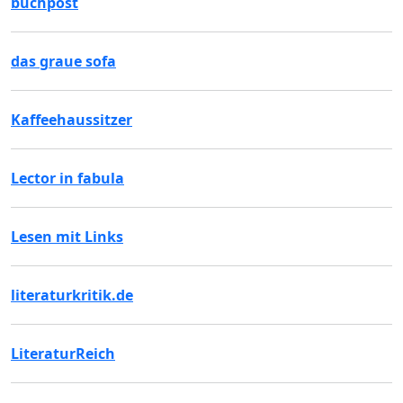
buchpost
das graue sofa
Kaffeehaussitzer
Lector in fabula
Lesen mit Links
literaturkritik.de
LiteraturReich