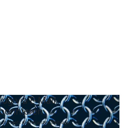
log via E-Mail
bonnieren
halte stets die neuesten Beiträge.