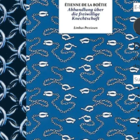
E-
Mai
Ad
D
We
do
Su
na