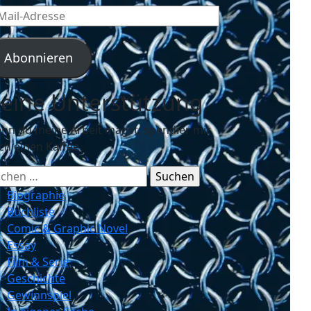
l-
resse
Abonnieren
eine Unterstützung
nn du meine Arbeit magst, spendier mir
ch einen Kaffee.
chen
ch:
Biographie
Buchliste
Comic & Graphic Novel
Essay
Film & Serie
Geschichte
Gewinnspiel