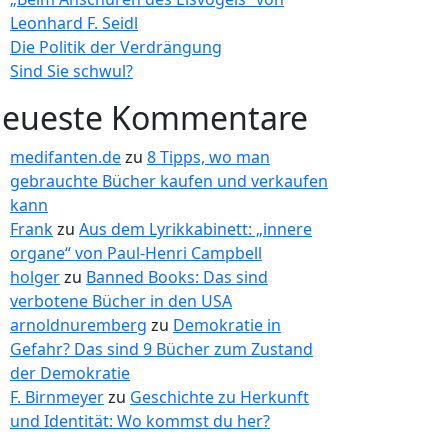
Leonhard F. Seidl
Die Politik der Verdrängung
Sind Sie schwul?
eueste Kommentare
medifanten.de
zu
8 Tipps, wo man
gebrauchte Bücher kaufen und verkaufen
kann
Frank
zu
Aus dem Lyrikkabinett: „innere
organe“ von Paul-Henri Campbell
holger
zu
Banned Books: Das sind
verbotene Bücher in den USA
arnoldnuremberg
zu
Demokratie in
Gefahr? Das sind 9 Bücher zum Zustand
der Demokratie
F. Birnmeyer
zu
Geschichte zu Herkunft
und Identität: Wo kommst du her?