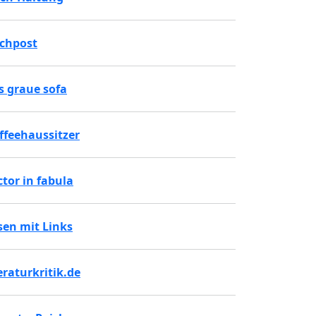
chpost
s graue sofa
ffeehaussitzer
ctor in fabula
sen mit Links
teraturkritik.de