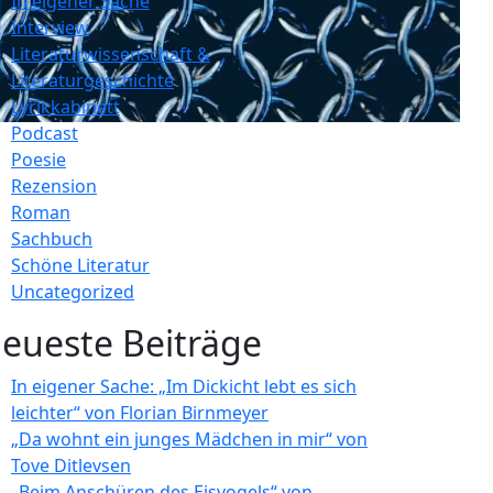
In eigener Sache
Interview
Literaturwissenschaft &
Literaturgeschichte
Lyrikkabinett
Podcast
Poesie
Rezension
Roman
Sachbuch
Schöne Literatur
Uncategorized
eueste Beiträge
In eigener Sache: „Im Dickicht lebt es sich
leichter“ von Florian Birnmeyer
„Da wohnt ein junges Mädchen in mir“ von
Tove Ditlevsen
„Beim Anschüren des Eisvogels“ von