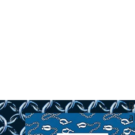
B
a
Er