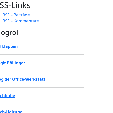
SS-Links
RSS – Beiträge
RSS – Kommentare
logroll
fklappen
rgit Böllinger
og der Office-Werkstatt
chbube
ch-Haltung