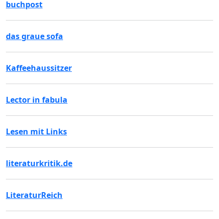
buchpost
das graue sofa
Kaffeehaussitzer
Lector in fabula
Lesen mit Links
literaturkritik.de
LiteraturReich