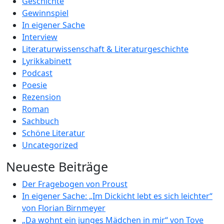
Geschichte
Gewinnspiel
In eigener Sache
Interview
Literaturwissenschaft & Literaturgeschichte
Lyrikkabinett
Podcast
Poesie
Rezension
Roman
Sachbuch
Schöne Literatur
Uncategorized
Neueste Beiträge
Der Fragebogen von Proust
In eigener Sache: „Im Dickicht lebt es sich leichter“
von Florian Birnmeyer
„Da wohnt ein junges Mädchen in mir“ von Tove